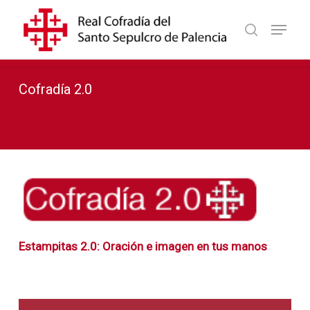
Skip
Menu
to
search
Close
main
Menu
content
Cofradía 2.0
Estampitas 2.0: Oración e imagen en tus manos