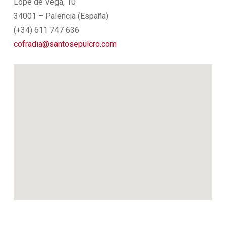
Lope de Vega, 10
34001 – Palencia (España)
(+34) 611 747 636
cofradia@santosepulcro.com