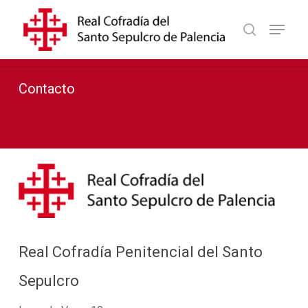
Skip
Menu
to
search
Close
main
Menu
content
Contacto
Real Cofradía Penitencial del Santo
Sepulcro